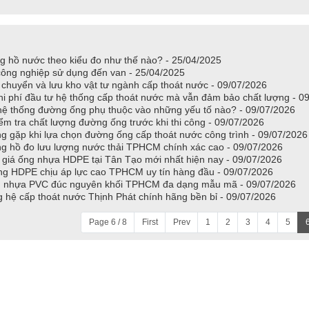
g hồ nước theo kiểu đo như thế nào? - 25/04/2025
ông nghiệp sử dụng đến van - 25/04/2025
 chuyển và lưu kho vật tư ngành cấp thoát nước - 09/07/2026
hi phí đầu tư hệ thống cấp thoát nước mà vẫn đảm bảo chất lượng - 0
 hệ thống đường ống phụ thuộc vào những yếu tố nào? - 09/07/2026
ểm tra chất lượng đường ống trước khi thi công - 09/07/2026
g gặp khi lựa chọn đường ống cấp thoát nước công trình - 09/07/2026
g hồ đo lưu lượng nước thải TPHCM chính xác cao - 09/07/2026
 giá ống nhựa HDPE tại Tân Tạo mới nhất hiện nay - 09/07/2026
ống HDPE chịu áp lực cao TPHCM uy tín hàng đầu - 09/07/2026
g nhựa PVC đúc nguyên khối TPHCM đa dạng mẫu mã - 09/07/2026
 hệ cấp thoát nước Thịnh Phát chính hãng bền bỉ - 09/07/2026
Page 6 / 8
First
Prev
1
2
3
4
5