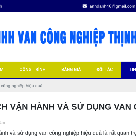
h
anhdanh46@gmail.com
ẨM
CÔNG TRÌNH
BẢNG GIÁ
ĐỐI TÁC
TI
 công nghiệp hiệu quả
H VẬN HÀNH VÀ SỬ DỤNG VAN 
năm
 và sử dụng van công nghiệp hiệu quả là rất quan trọ