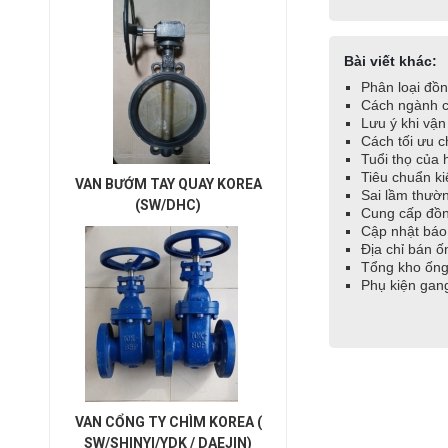
Bài viết khác:
Phân loại đồn
Cách ngành c
Lưu ý khi vận
Cách tối ưu c
Tuổi thọ của
Tiêu chuẩn ki
VAN BƯỚM TAY QUAY KOREA
Sai lầm thườn
(SW/DHC)
Cung cấp đồn
Cập nhật báo
Địa chỉ bán 
Tổng kho ốn
Phụ kiện gang
VAN CỔNG TY CHÌM KOREA (
SW/SHINYI/YDK / DAEJIN)