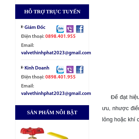
HỖ TRỢ TRỰC TUYẾN
Giám Đốc
Điện thoại:
0898.401.955
Email:
valvethinhphat2023@gmail.com
Kinh Doanh
Điện thoại:
0898.401.955
Email:
valvethinhphat2023@gmail.com
Để đạt hiệu q
ưu, nhược điể
SẢN PHẨM NỖI BẬT
lỏng hoặc khí 