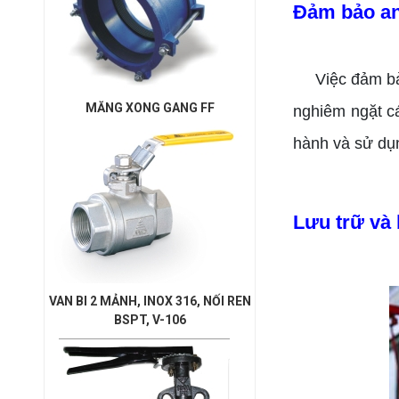
Đảm bảo an
Việc đảm bả
MĂNG XONG GANG FF
nghiêm ngặt c
hành và sử dụ
Lưu trữ và
VAN BI 2 MẢNH, INOX 316, NỐI REN
BSPT, V-106