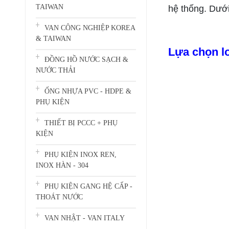
TAIWAN
hệ thống. Dưới
VAN CÔNG NGHIỆP KOREA
& TAIWAN
Lựa chọn l
ĐỒNG HỒ NƯỚC SẠCH &
NƯỚC THẢI
ỐNG NHỰA PVC - HDPE &
PHỤ KIỆN
THIẾT BỊ PCCC + PHỤ
KIỆN
PHỤ KIỆN INOX REN,
INOX HÀN - 304
PHỤ KIỆN GANG HỆ CẤP -
THOÁT NƯỚC
VAN NHẬT - VAN ITALY