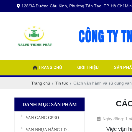
128/3A Đường Cầu Kinh, Phường Tân Tạo, TP. Hồ Chí Min
TRANG CHỦ
GIỚI THIỆU
SẢN PH
Trang chủ
Tin tức
Cách vận hành và sử dụng van
CÁC
DANH MỤC SẢN PHẨM
VAN GANG GPRO
Ngày đăng: 1 
Việc vận hành
VAN NHỰA HÃNG LD -