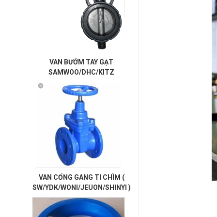
VAN BƯỚM TAY GẠT
SAMWOO/DHC/KITZ
VAN CỔNG GANG TI CHÌM (
SW/YDK/WONI/JEUON/SHINYI )