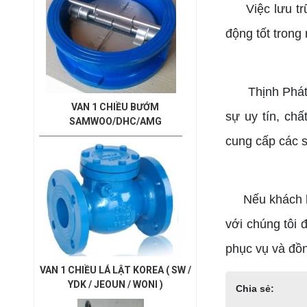
Việc lưu t
động tốt trong
Thịnh Phát là 
VAN 1 CHIỀU BƯỚM
sự uy tín, ch
SAMWOO/DHC/AMG
cung cấp các s
Nếu khách 
với chúng tôi 
phục vụ và đồ
VAN 1 CHIỀU LÁ LẬT KOREA ( SW /
YDK / JEOUN / WONI )
Chia sẻ: