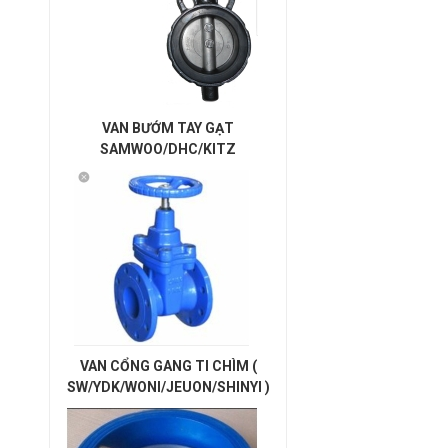
VAN BƯỚM TAY GẠT
SAMWOO/DHC/KITZ
VAN CỔNG GANG TI CHÌM (
SW/YDK/WONI/JEUON/SHINYI )