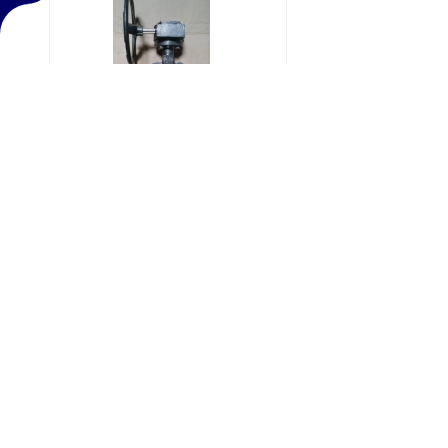
VAN BƯỚM TAY QUAY KOREA
(SW/DHC)
VAN CỔNG TY CHÌM KOREA (
SW/SHINYI/YDK / DAEJIN)