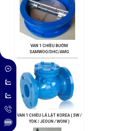
VAN 1 CHIỀU BƯỚM
SAMWOO/DHC/AMG
VAN 1 CHIỀU LÁ LẬT KOREA ( SW /
YDK / JEOUN / WONI )