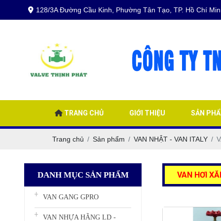
128/3A Đường Cầu Kinh, Phường Tân Tạo, TP. Hồ Chí Min
TRANG CHỦ
GIỚI THIỆU
SẢN PH
Trang chủ
Sản phẩm
VAN NHẬT - VAN ITALY
V
DANH MỤC SẢN PHẨM
VAN HƠI X
VAN GANG GPRO
VAN NHỰA HÃNG LD -