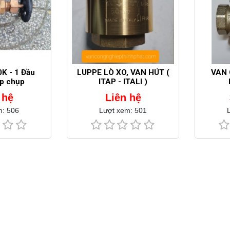
K - 1 Đầu
LUPPE LÒ XO, VAN HÚT (
VAN 
ắp chụp
ITAP - ITALI )
 hệ
Liên hệ
m: 506
Lượt xem: 501