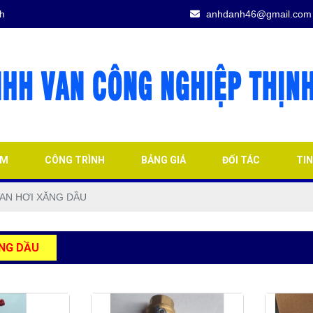
h
anhdanh46@gmail.com
ẨM
CÔNG TRÌNH
BẢNG GIÁ
ĐỐI TÁC
TI
AN HƠI XĂNG DẦU
ĂNG DẦU