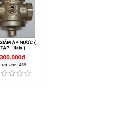
GIẢM ÁP NƯỚC (
ITAP - Italy )
300.000đ
Lượt xem: 488