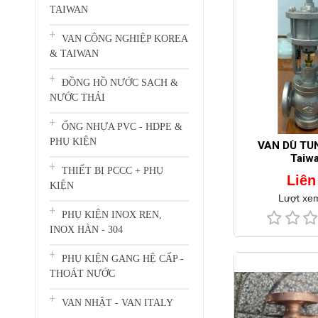
TAIWAN
VAN CÔNG NGHIỆP KOREA
& TAIWAN
ĐỒNG HỒ NƯỚC SẠCH &
NƯỚC THẢI
ỐNG NHỰA PVC - HDPE &
PHỤ KIỆN
VAN DÙ TU
Taiwa
THIẾT BỊ PCCC + PHỤ
Liên
KIỆN
Lượt xe
PHỤ KIỆN INOX REN,
INOX HÀN - 304
PHỤ KIỆN GANG HỆ CẤP -
THOÁT NƯỚC
VAN NHẬT - VAN ITALY