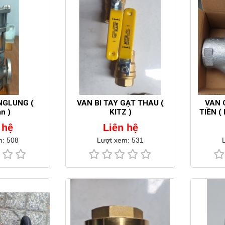
NGLUNG (
VAN BI TAY GẠT THAU (
VAN 
n )
KITZ )
TIỀN (
 hệ
Liên hệ
m: 508
Lượt xem: 531