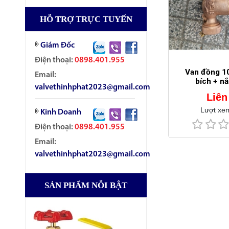
HỖ TRỢ TRỰC TUYẾN
Giám Đốc
Điện thoại:
0898.401.955
Van đồng 10
Email:
bích + n
valvethinhphat2023@gmail.com
Liên
Lượt xe
Kinh Doanh
Điện thoại:
0898.401.955
Email:
valvethinhphat2023@gmail.com
SẢN PHẨM NỖI BẬT