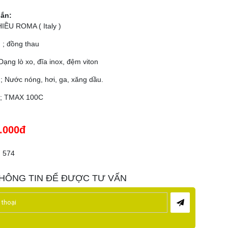
gắn:
IỀU ROMA ( Italy )
 ; đồng thau
Dạng lò xo, đĩa inox, đệm viton
; Nước nóng, hơi, ga, xăng dầu.
ộ ; TMAX 100C
.000đ
574
HÔNG TIN ĐỂ ĐƯỢC TƯ VẤN