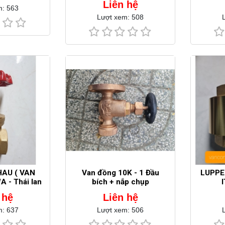
Liên hệ
m: 563
Lượt xem: 508
AU ( VAN
Van đồng 10K - 1 Đầu
LUPPE 
 - Thái lan
bích + nắp chụp
I
 hệ
Liên hệ
m: 637
Lượt xem: 506