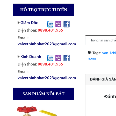
HỖ TRỢ TRỰC TUYẾN
Giám Đốc
Điện thoại:
0898.401.955
Email:
Thông tin sản ph
valvethinhphat2023@gmail.com
Tags:
van 1ch
Kinh Doanh
nóng
Điện thoại:
0898.401.955
Email:
valvethinhphat2023@gmail.com
ĐÁNH GIÁ SẢ
SẢN PHẨM NỖI BẬT
Đánh