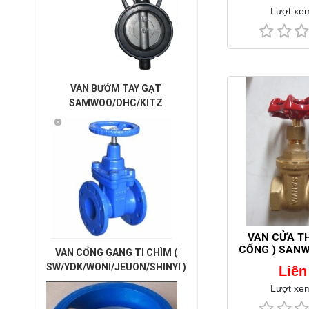
Lượt xe
VAN BƯỚM TAY GẠT
SAMWOO/DHC/KITZ
VAN CỬA TH
CỔNG ) SANWA
VAN CỔNG GANG TI CHÌM (
SW/YDK/WONI/JEUON/SHINYI )
Liên
Lượt xe