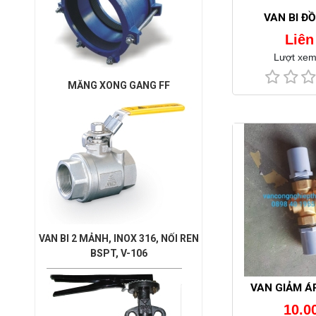
VAN BI Đ
Liên
Lượt xem
MĂNG XONG GANG FF
VAN BI 2 MẢNH, INOX 316, NỐI REN
BSPT, V-106
VAN GIẢM ÁP
10.0