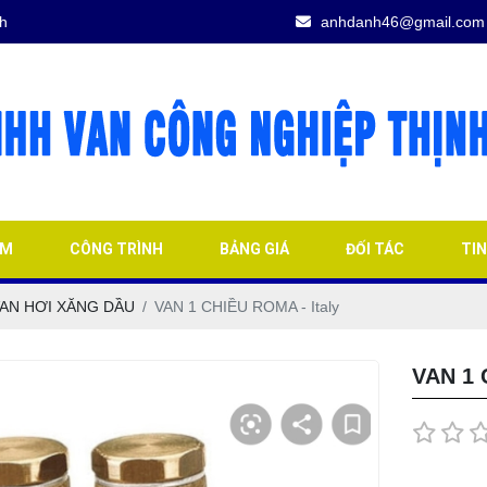
h
anhdanh46@gmail.com
ẨM
CÔNG TRÌNH
BẢNG GIÁ
ĐỐI TÁC
TI
AN HƠI XĂNG DẦU
VAN 1 CHIỀU ROMA - Italy
VAN 1 