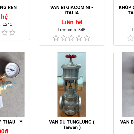
ỒNG REN
VAN BI GIACOMINI -
KHỚP 
ITALIA
TA
 hệ
Liên hệ
: 1241
Lượt xem: 545
 THAU - Ý
VAN DÙ TUNGLUNG (
VAN B
Taiwan )
00đ