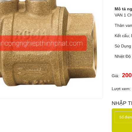
Mô tả n
VAN 1 CH
Thân van
Kết cấu; 
Sử Dụng 
Nhiệt Đ
200
Giá:
Lượt xem:
NHẬP T