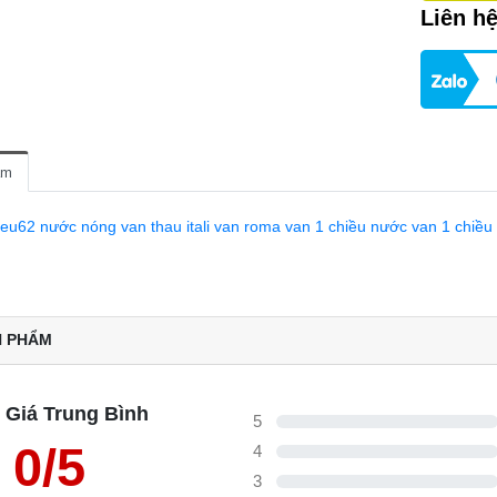
Liên h
ẩm
ieu62 nước nóng
van thau itali
van roma
van 1 chiều nước
van 1 chiều
N PHẨM
 Giá Trung Bình
5
0/5
4
3