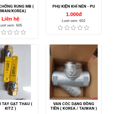
CHỐNG RUNG MB (
PHỤ KIỆN KHÍ NÉN - PU
IWAN/KOREA)
1.000đ
Liên hệ
Lượt xem: 602
Lượt xem: 605
I TAY GẠT THAU (
VAN CÓC DẠNG ĐỒNG
KITZ )
TIỀN ( KOREA / TAIWAN )