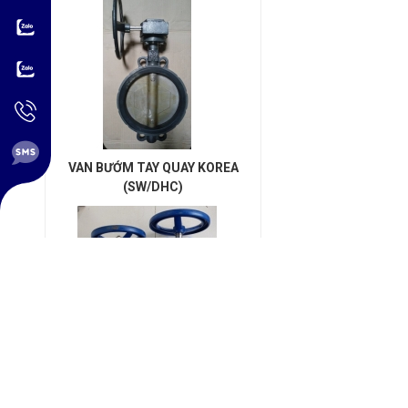
VAN BƯỚM TAY QUAY KOREA
(SW/DHC)
VAN CỔNG TY CHÌM KOREA (
SW/SHINYI/YDK / DAEJIN)