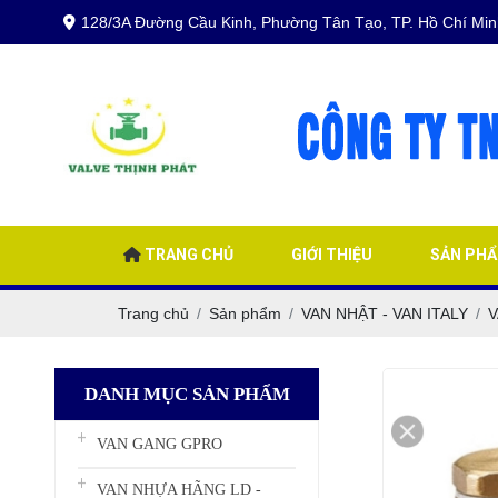
128/3A Đường Cầu Kinh, Phường Tân Tạo, TP. Hồ Chí Min
TRANG CHỦ
GIỚI THIỆU
SẢN PH
Trang chủ
Sản phẩm
VAN NHẬT - VAN ITALY
V
DANH MỤC SẢN PHẨM
VAN GANG GPRO
VAN NHỰA HÃNG LD -