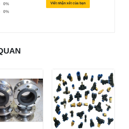
Viết nhận xét của bạn
0%
0%
 QUAN