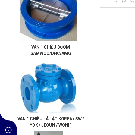
VAN 1 CHIỀU BƯỚM
SAMWOO/DHC/AMG
VAN 1 CHIỀU LÁ LẬT KOREA ( SW /
YDK / JEOUN / WONI )