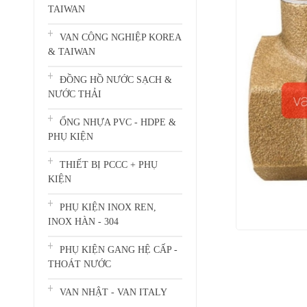
TAIWAN
VAN CÔNG NGHIỆP KOREA
& TAIWAN
ĐỒNG HỒ NƯỚC SẠCH &
NƯỚC THẢI
ỐNG NHỰA PVC - HDPE &
PHỤ KIỆN
THIẾT BỊ PCCC + PHỤ
KIỆN
PHỤ KIỆN INOX REN,
INOX HÀN - 304
PHỤ KIỆN GANG HỆ CẤP -
THOÁT NƯỚC
VAN NHẬT - VAN ITALY