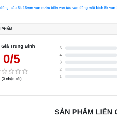
 đồng.
cầu 5k 15mm
van nước biển
van tàu
van đồng mặt bích 5k
van 
N PHẨM
 Giá Trung Bình
5
0/5
4
3
2
1
(0 nhận xét)
SẢN PHẨM LIÊN