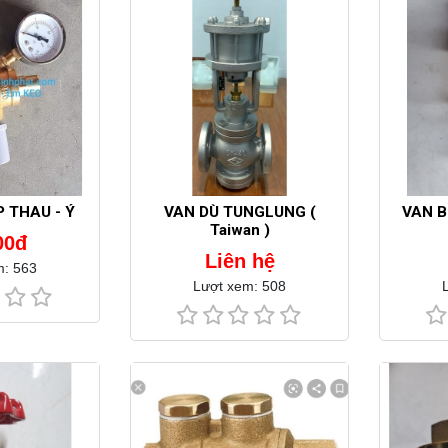
 THAU - Ý
VAN DÙ TUNGLUNG (
VAN B
Taiwan )
00đ
Liên hệ
m: 563
Lượt xem: 508