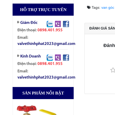
Tags:
van góc
HỖ TRỢ TRỰC TUYẾN
Giám Đốc
ĐÁNH GIÁ SẢ
Điện thoại:
0898.401.955
Email:
valvethinhphat2023@gmail.com
Đánh
Kinh Doanh
Điện thoại:
0898.401.955
Email:
valvethinhphat2023@gmail.com
SẢN PHẨM NỖI BẬT