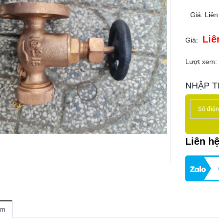
Giá: Liên
Liê
Giá:
Lượt xem:
NHẬP T
Liên h
ẩm