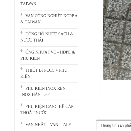
TAIWAN
VAN CÔNG NGHIỆP KOREA
& TAIWAN
ĐỒNG HỒ NƯỚC SẠCH &
NƯỚC THẢI
ỐNG NHỰA PVC - HDPE &
PHỤ KIỆN
THIẾT BỊ PCCC + PHỤ
KIỆN
PHỤ KIỆN INOX REN,
INOX HÀN - 304
PHỤ KIỆN GANG HỆ CẤP -
THOÁT NƯỚC
VAN NHẬT - VAN ITALY
Thông tin sản ph