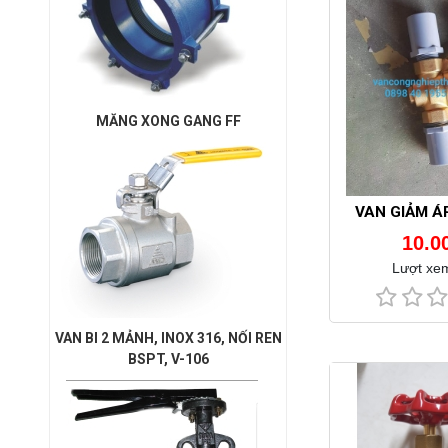
MĂNG XONG GANG FF
VAN GIẢM ÁP
10.0
Lượt xe
VAN BI 2 MẢNH, INOX 316, NỐI REN
BSPT, V-106