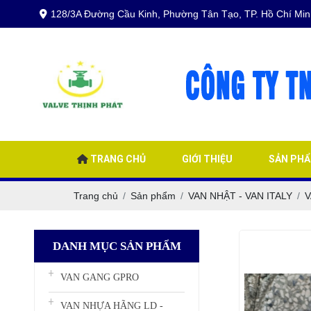
128/3A Đường Cầu Kinh, Phường Tân Tạo, TP. Hồ Chí Min
TRANG CHỦ
GIỚI THIỆU
SẢN PH
Trang chủ
Sản phẩm
VAN NHẬT - VAN ITALY
V
DANH MỤC SẢN PHẨM
VAN GANG GPRO
VAN NHỰA HÃNG LD -