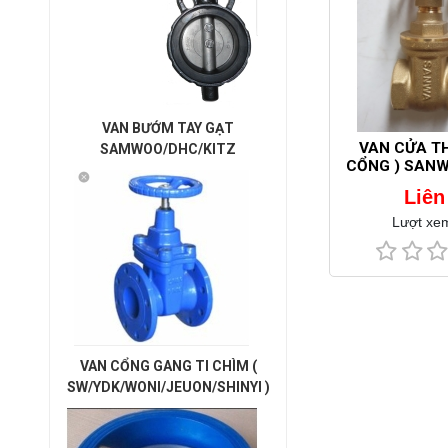
VAN BƯỚM TAY GẠT
VAN CỬA TH
SAMWOO/DHC/KITZ
CỔNG ) SANWA
Liên
Lượt xe
VAN CỔNG GANG TI CHÌM (
SW/YDK/WONI/JEUON/SHINYI )