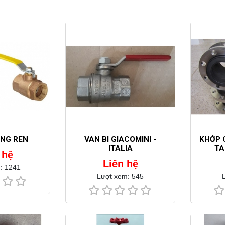
ỒNG REN
VAN BI GIACOMINI -
KHỚP 
ITALIA
TA
 hệ
Liên hệ
: 1241
Lượt xem: 545