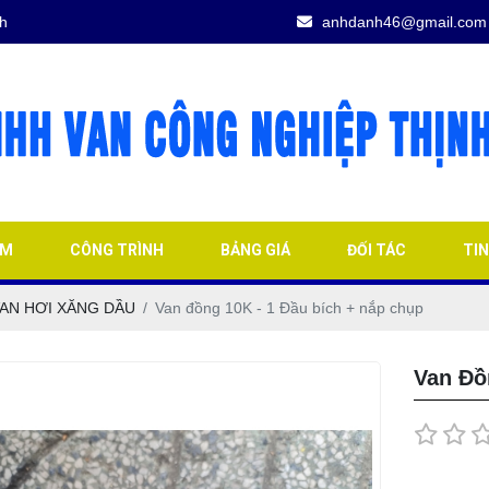
h
anhdanh46@gmail.com
ẨM
CÔNG TRÌNH
BẢNG GIÁ
ĐỐI TÁC
TI
AN HƠI XĂNG DẦU
Van đồng 10K - 1 Đầu bích + nắp chụp
Van Đồ