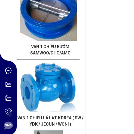
VAN 1 CHIỀU BƯỚM
SAMWOO/DHC/AMG
VAN 1 CHIỀU LÁ LẬT KOREA ( SW /
YDK / JEOUN / WONI )