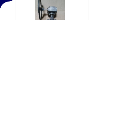
VAN BƯỚM TAY QUAY KOREA
(SW/DHC)
VAN CỔNG TY CHÌM KOREA (
SW/SHINYI/YDK / DAEJIN)