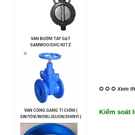
VAN BƯỚM TAY GẠT
SAMWOO/DHC/KITZ
✪ ✪ ✪
Xem t
VAN CỔNG GANG TI CHÌM (
Kiểm soát 
SW/YDK/WONI/JEUON/SHINYI )