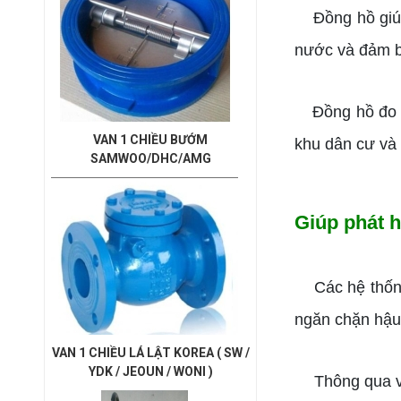
Đồng hồ giúp 
nước và đảm b
Đồng hồ đo nư
VAN 1 CHIỀU BƯỚM
khu dân cư và 
SAMWOO/DHC/AMG
Giúp phát h
Các hệ thống 
ngăn chặn hậu 
VAN 1 CHIỀU LÁ LẬT KOREA ( SW /
YDK / JEOUN / WONI )
Thông qua việc