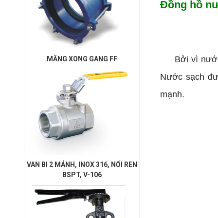
Đồng hồ nư
Bởi vì nước s
MĂNG XONG GANG FF
Nước sạch đượ
mạnh.
VAN BI 2 MẢNH, INOX 316, NỐI REN
BSPT, V-106