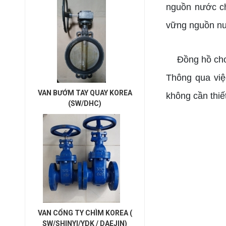
nguồn nước cho
vững nguồn nướ
Đồng hồ cho p
Thông qua việ
VAN BƯỚM TAY QUAY KOREA
không cần thiế
(SW/DHC)
VAN CỔNG TY CHÌM KOREA (
SW/SHINYI/YDK / DAEJIN)