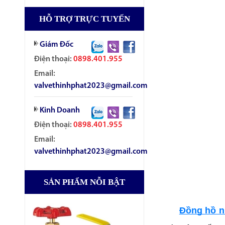
HỖ TRỢ TRỰC TUYẾN
Giám Đốc
Điện thoại:
0898.401.955
Email:
valvethinhphat2023@gmail.com
Kinh Doanh
Điện thoại:
0898.401.955
Email:
valvethinhphat2023@gmail.com
SẢN PHẨM NỖI BẬT
Đồng hồ n