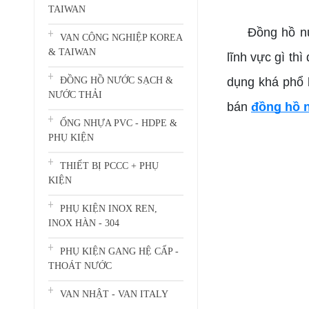
TAIWAN
Đồng hồ nước 
VAN CÔNG NGHIỆP KOREA
& TAIWAN
lĩnh vực gì t
dụng khá phổ b
ĐỒNG HỒ NƯỚC SẠCH &
NƯỚC THẢI
bán
đồng hồ 
ỐNG NHỰA PVC - HDPE &
PHỤ KIỆN
THIẾT BỊ PCCC + PHỤ
KIỆN
PHỤ KIỆN INOX REN,
INOX HÀN - 304
PHỤ KIỆN GANG HỆ CẤP -
THOÁT NƯỚC
VAN NHẬT - VAN ITALY