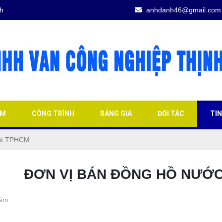
h
anhdanh46@gmail.com
ẨM
CÔNG TRÌNH
BẢNG GIÁ
ĐỐI TÁC
TI
tốt TPHCM
ĐƠN VỊ BÁN ĐỒNG HỒ NƯỚC
năm
giá tốt TPHCM