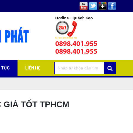
Hotline - Quách Keo
0898.401.955
0898.401.955
N TỨC
LIÊN HỆ
 GIÁ TỐT TPHCM