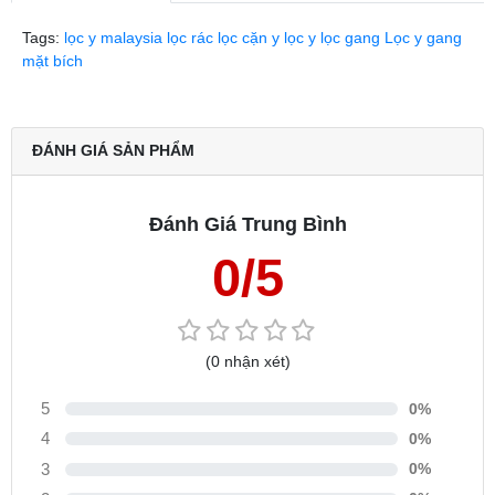
Tags:
lọc y malaysia
lọc rác
lọc cặn
y lọc
y lọc gang
Lọc y gang
mặt bích
ĐÁNH GIÁ SẢN PHẨM
Đánh Giá Trung Bình
0/5
(0 nhận xét)
5
0%
4
0%
3
0%