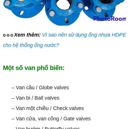
Xem thêm:
Vì sao nên sử dụng ống nhựa HDPE
✪ ✪ ✪
cho hệ thống ống nước?
Một số van phổ biến:
–
Van cầu / Globe valves
–
Van bi / Ball valves
–
Van một chiều / Check valves
–
Van cửa, van cổng / Gate valves
–
Van bướm / Butterfly valves