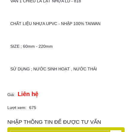
VAN 1 CHIỀU LÁ LẬT NHỰA LD - 818
CHẤT LIỆU NHỰA UPVC - NHẬP 100% TAIWAN
SIZE ; 60mm - 220mm
SỬ DỤNG ; NƯỚC SINH HOẠT , NƯỚC THẢI
Liên hệ
Giá:
Lượt xem:
675
NHẬP THÔNG TIN ĐỂ ĐƯỢC TƯ VẤN