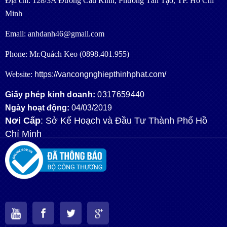
Địa chỉ: 128/3A Đường Cầu Kinh, Phường Tân Tạo, TP. Hồ Chí
Minh
Email: anhdanh46@gmail.com
Phone: Mr.Quách Keo (0898.401.955)
Website:
https://vancongnghiepthinhphat.com/
Giấy phép kinh doanh:
0317659440
Ngày hoạt động:
04/03/2019
Nơi Cấp
: Sở Kế Hoạch và Đầu Tư Thành Phố Hồ
Chí Minh