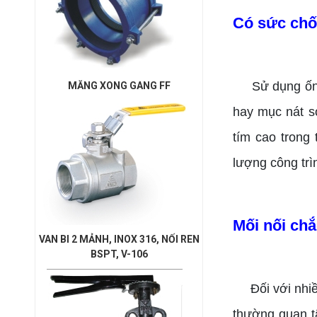
Có sức chố
Sử dụng ốn
MĂNG XONG GANG FF
hay mục nát s
tím cao trong
lượng công trì
Mối nối ch
VAN BI 2 MẢNH, INOX 316, NỐI REN
BSPT, V-106
Đối với nhi
thường quan t