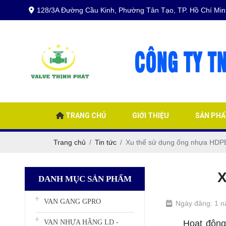
128/3A Đường Cầu Kinh, Phường Tân Tạo, TP. Hồ Chí Min
TRANG CHỦ
GIỚI THIỆU
SẢN PH
Trang chủ
Tin tức
Xu thế sử dụng ống nhựa HDPE 
DANH MỤC SẢN PHẨM
VAN GANG GPRO
Ngày đăng: 1 
Hoạt động cấ
VAN NHỰA HÃNG LD -