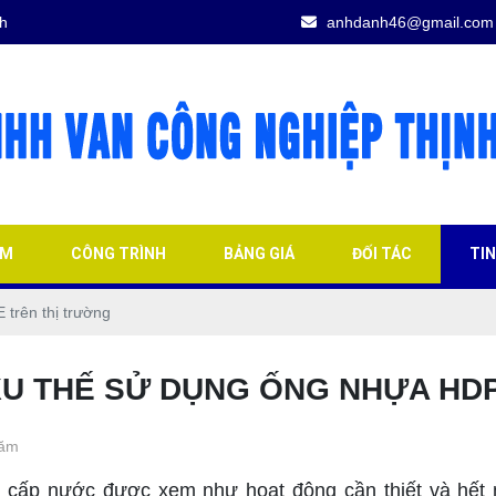
h
anhdanh46@gmail.com
ẨM
CÔNG TRÌNH
BẢNG GIÁ
ĐỐI TÁC
TI
trên thị trường
XU THẾ SỬ DỤNG ỐNG NHỰA HD
năm
p nước được xem như hoạt động cần thiết và hết mự