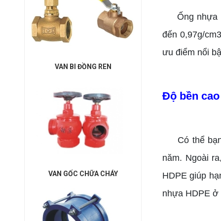
Ống nhựa 
đến 0,97g/cm3
ưu điểm nổi bậ
VAN BI ĐỒNG REN
Độ bền cao
Có thể bạn ch
năm. Ngoài ra
VAN GỐC CHỮA CHÁY
HDPE giúp hạn 
nhựa HDPE ở n