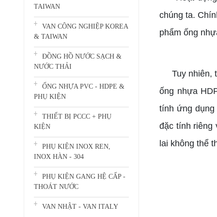
TAIWAN
chúng ta. Chín
VAN CÔNG NGHIỆP KOREA
phẩm ống nhựa
& TAIWAN
ĐỒNG HỒ NƯỚC SẠCH &
NƯỚC THẢI
Tuy nhiên, 
ỐNG NHỰA PVC - HDPE &
ống nhựa HDPE
PHỤ KIỆN
tính ứng dụng
THIẾT BỊ PCCC + PHỤ
đặc tính riêng
KIỆN
lai không thể t
PHỤ KIỆN INOX REN,
INOX HÀN - 304
PHỤ KIỆN GANG HỆ CẤP -
THOÁT NƯỚC
VAN NHẬT - VAN ITALY