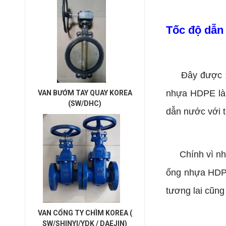
Tốc độ dẫn
Đây được x
nhựa HDPE là 
VAN BƯỚM TAY QUAY KOREA
(SW/DHC)
dẫn nước với t
Chính vì n
ống nhựa HDPE
tương lai cũng 
VAN CỔNG TY CHÌM KOREA (
SW/SHINYI/YDK / DAEJIN)