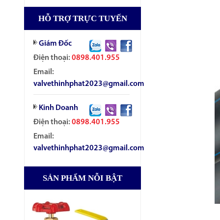
HỖ TRỢ TRỰC TUYẾN
Giám Đốc
Điện thoại:
0898.401.955
Email:
valvethinhphat2023@gmail.com
Kinh Doanh
Điện thoại:
0898.401.955
Email:
valvethinhphat2023@gmail.com
SẢN PHẨM NỖI BẬT