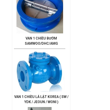
VAN 1 CHIỀU BƯỚM
SAMWOO/DHC/AMG
VAN 1 CHIỀU LÁ LẬT KOREA ( SW /
YDK / JEOUN / WONI )