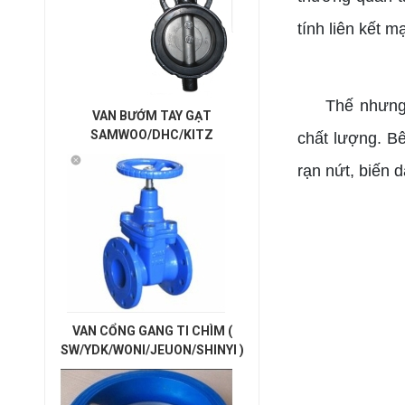
tính liên kết 
Thế nhưng
VAN BƯỚM TAY GẠT
SAMWOO/DHC/KITZ
chất lượng. Bê
rạn nứt, biến 
VAN CỔNG GANG TI CHÌM (
SW/YDK/WONI/JEUON/SHINYI )