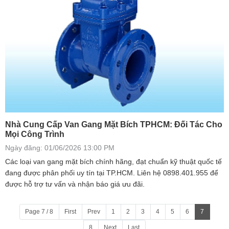
Nhà Cung Cấp Van Gang Mặt Bích TPHCM: Đối Tác Cho
Mọi Công Trình
Ngày đăng: 01/06/2026 13:00 PM
Các loại van gang mặt bích chính hãng, đạt chuẩn kỹ thuật quốc tế
đang được phân phối uy tín tại TP.HCM. Liên hệ 0898.401.955 để
được hỗ trợ tư vấn và nhận báo giá ưu đãi.
Page 7 / 8
First
Prev
1
2
3
4
5
6
7
8
Next
Last